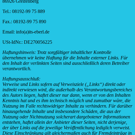
86926 Greifenberg
Tel.: 08192-99 75 889
Fax.: 08192-99 75 890
Email: info(a)its-eberl.de
USt-IdNr.: DE270056225
Haftungshinweis: Trotz sorgfältiger inhaltlicher Kontrolle
übernehmen wir keine Haftung für die Inhalte externer Links. Für
den Inhalt der verlinkten Seiten sind ausschließlich deren Betreiber
verantwortlich.
Haftungsausschluß:
Verweise und Links sofern auf Verweisziele („Links“) direkt oder
indirekt verwiesen wird, die außerhalb des Verantwortungsbereiches
des Autors liegen, haftet dieser nur dann, wenn er von den Inhalten
Kenntnis hat und es ihm technisch möglich und zumutbar wäre, die
Nutzung im Falle rechtswidriger Inhalte zu verhindern. Für darüber
hinausgehende Inhalte und insbesondere Schäden, die aus der
Nutzung oder Nichtnutzung solcherart dargebotener Informationen
entstehen, haftet allein der Anbieter dieser Seiten, nicht derjenige,
der über Links auf die jeweilige Veröffentlichung lediglich verweist.
Diese Einschränkung gilt gleichermaßen auch für Fremdeinträge in